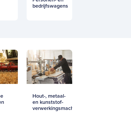
l
bedrijfswagens
he
Hout-, metaal-
en
en kunststof-
verwerkingsmachines