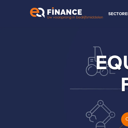
SECTORE
EQ
O