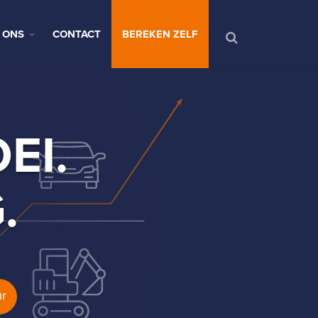
 ONS
CONTACT
BEREKEN ZELF
EI.
.
ur