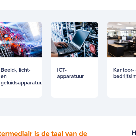
Beeld-, licht-
ICT-
Kantoor-
en
apparatuur
bedrijfsi
geluidsapparatuur
ermediair is de taal van de
H