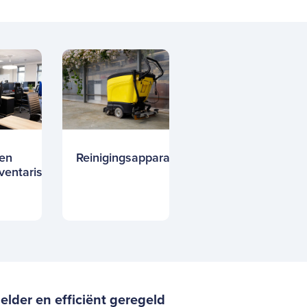
 en
Reinigingsapparatuur
nventaris
elder en efficiënt geregeld