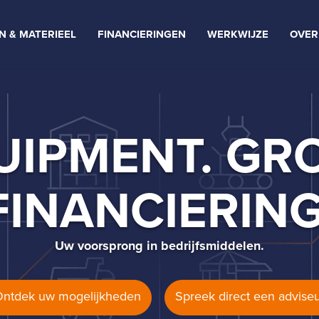
N & MATERIEEL
FINANCIERINGEN
WERKWIJZE
OVER
UIPMENT. GRO
FINANCIERING
Uw voorsprong in bedrijfsmiddelen.
ntdek uw mogelijkheden
Spreek direct een advise