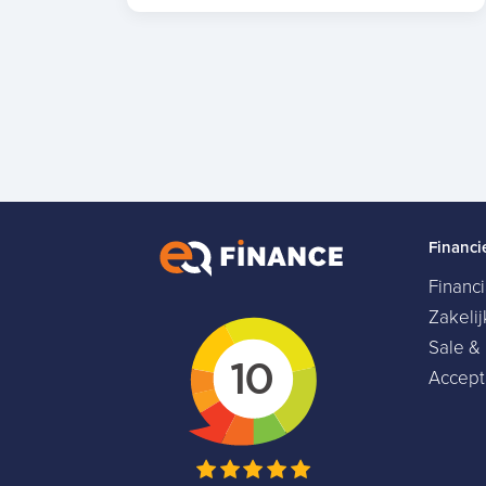
Financi
Financ
Zakeli
Sale &
Accept