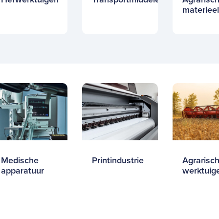
materiee
Medische
Printindustrie
Agrarisc
apparatuur
werktuig