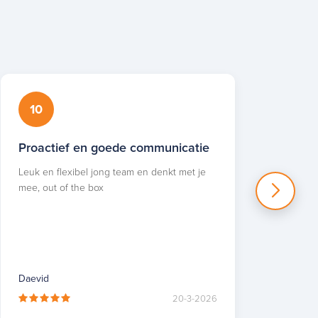
10
1
Proactief en goede communicatie
Sup
Leuk en flexibel jong team en denkt met je
Supe
mee, out of the box
advie
Daevid
B.J.
20-3-2026