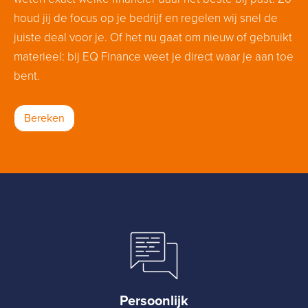
houd jij de focus op je bedrijf en regelen wij snel de
juiste deal voor je. Of het nu gaat om nieuw of gebruikt
materieel: bij EQ Finance weet je direct waar je aan toe
bent.
Bereken
Persoonlijk