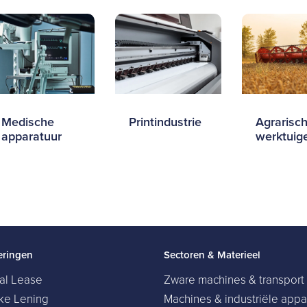
Medische
Printindustrie
Agrarisc
apparatuur
werktuig
eringen
Sectoren & Materieel
ial Lease
Zware machines & transport
jke Lening
Machines & industriële appa