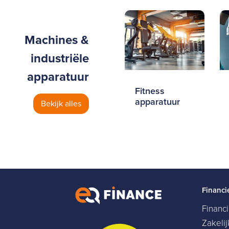
Machines &
industriële
apparatuur
Fitness
apparatuur
Bekijk alles
Financi
Financ
Zakeli