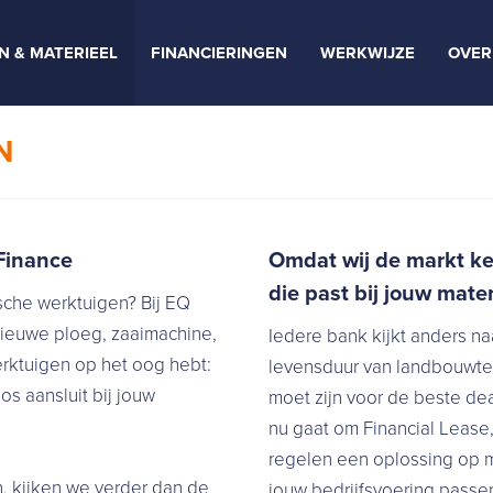
N & MATERIEEL
FINANCIERINGEN
WERKWIJZE
OVER
N
Finance
Omdat wij de markt ken
die past bij jouw mater
sche werktuigen? Bij EQ
nieuwe ploeg, zaaimachine,
Iedere bank kijkt anders na
ktuigen op het oog hebt:
levensduur van landbouwtech
s aansluit bij jouw
moet zijn voor de beste dea
nu gaat om Financial Lease,
regelen een oplossing op ma
, kijken we verder dan de
jouw bedrijfsvoering passe