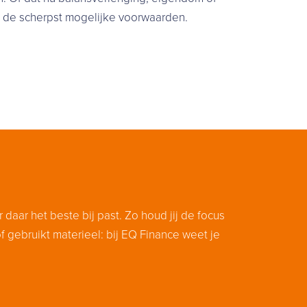
en de scherpst mogelijke voorwaarden.
 daar het beste bij past. Zo houd jij de focus
of gebruikt materieel: bij EQ Finance weet je