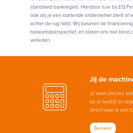
standaard bankregels. Hierdoor is er bij EQ F
ook als je een startende ondernemer bent of e
achter de rug hebt. Wij baseren de financierin
toekomstperspectief, en staren ons niet blind op
verleden.
Jij de machine
Jij weet precies wat
op je bedrijf en reg
direct waar je aan t
Bereken