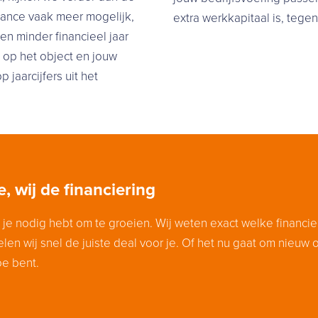
inance vaak meer mogelijk,
extra werkkapitaal is, teg
en minder financieel jaar
g op het object en jouw
 jaarcijfers uit het
, wij de financiering
 je nodig hebt om te groeien. Wij weten exact welke financier
elen wij snel de juiste deal voor je. Of het nu gaat om nieuw 
oe bent.