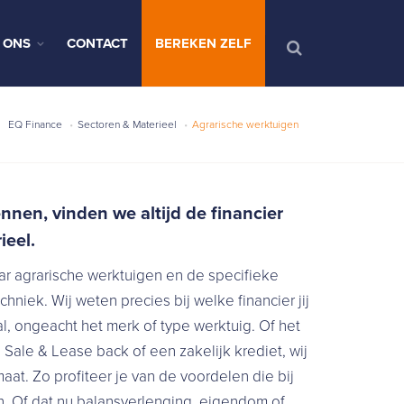
 ONS
CONTACT
BEREKEN ZELF
EQ Finance
Sectoren & Materieel
Agrarische werktuigen
nen, vinden we altijd de financier
ieel.
ar agrarische werktuigen en de specifieke
niek. Wij weten precies bij welke financier jij
l, ongeacht het merk of type werktuig. Of het
 Sale & Lease back of een zakelijk krediet, wij
at. Zo profiteer je van de voordelen die bij
n. Of dat nu balansverlenging, eigendom of