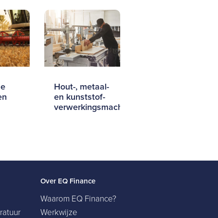
he
Hout-, metaal-
en
en kunststof-
verwerkingsmachines
Over EQ Finance
Waarom EQ Finance?
ratuur
Werkwijze