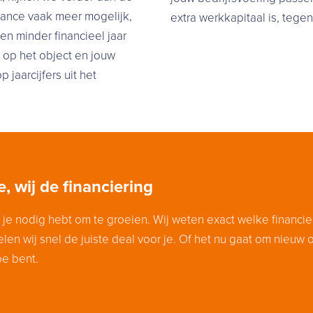
inance vaak meer mogelijk,
extra werkkapitaal is, teg
en minder financieel jaar
g op het object en jouw
 jaarcijfers uit het
, wij de financiering
 je nodig hebt om te groeien. Wij weten exact welke financier
elen wij snel de juiste deal voor je. Of het nu gaat om nieuw 
oe bent.