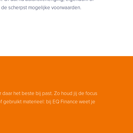
en de scherpst mogelijke voorwaarden.
 daar het beste bij past. Zo houd jij de focus
of gebruikt materieel: bij EQ Finance weet je