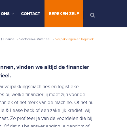
 ONS
CONTACT
BEREKEN ZELF
Q Finance
Sectoren & Materieel
Verpakkingen en logistiek
nen, vinden we altijd de financier
ieel.
aar verpakkingsmachines en logistieke
es bij welke financier jij moet zijn voor de
chniek of het merk van de machine. Of het nu
le & Lease back of een zakelijk krediet, wij
at. Zo profiteer je van de voordelen die bij
n. Of dat nu balansverlenging, eigendom of