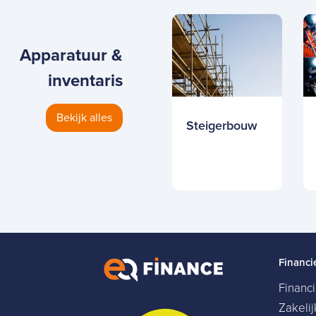
Apparatuur &
inventaris
Bekijk alles
Steigerbouw
Financi
Financ
Zakeli