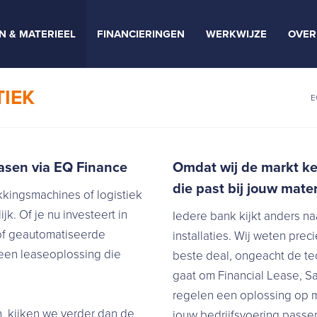
N & MATERIEEL
FINANCIERINGEN
WERKWIJZE
OVER
TIEK
E
easen via EQ Finance
Omdat wij de markt ken
die past bij jouw mater
kkingsmachines of logistiek
k. Of je nu investeert in
Iedere bank kijkt anders n
of geautomatiseerde
installaties. Wij weten preci
 een leaseoplossing die
beste deal, ongeacht de te
gaat om Financial Lease, Sa
regelen een oplossing op ma
, kijken we verder dan de
jouw bedrijfsvoering passe