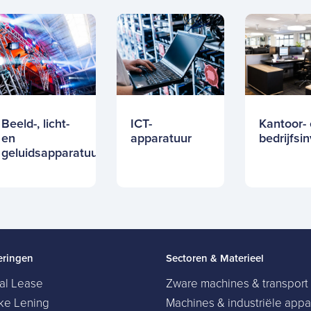
Beeld-, licht-
ICT-
Kantoor-
en
apparatuur
bedrijfsi
geluidsapparatuur
eringen
Sectoren & Materieel
ial Lease
Zware machines & transport
jke Lening
Machines & industriële appa