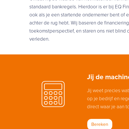
standaard bankregels. Hierdoor is er bij EQ F
ook als je een startende ondernemer bent of e
achter de rug hebt. Wij baseren de financierin
toekomstperspectief, en staren ons niet blind op
verleden.
Jij de machine
Jij weet precies wat
op je bedrijf en reg
direct waar je aan t
Bereken