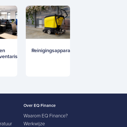
 en
Reinigingsapparatuur
nventaris
Over EQ Finance
Waarom EQ Finance?
ratuur
Werkwijze