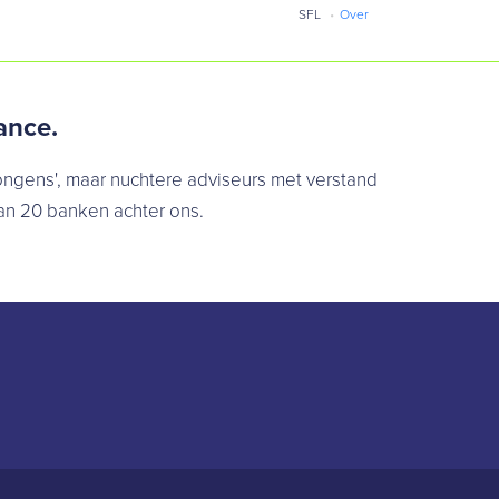
SFL
Over
ance.
jongens', maar nuchtere adviseurs met verstand
an 20 banken achter ons.