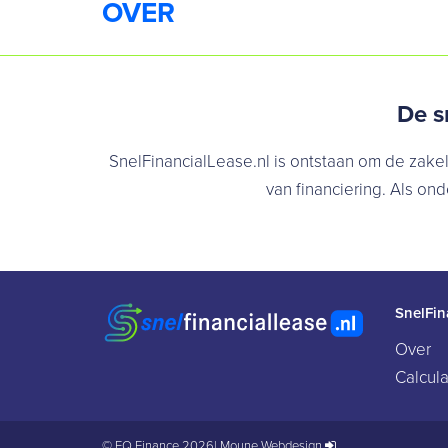
OVER
De s
SnelFinancialLease.nl is ontstaan om de zakel
van financiering. Als o
SnelFin
Over
Calcula
© EQ Finance 2026
|
Moune Webdesign